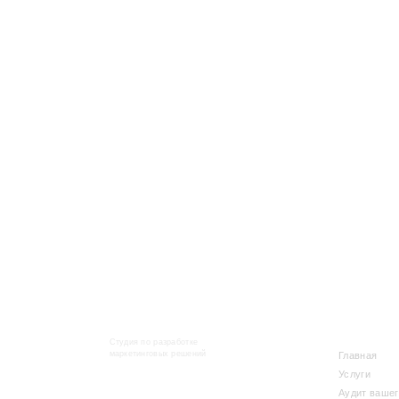
МЕНЮ
Студия по разработке
маркетинговых решений
Главная
Услуги
Аудит вашег