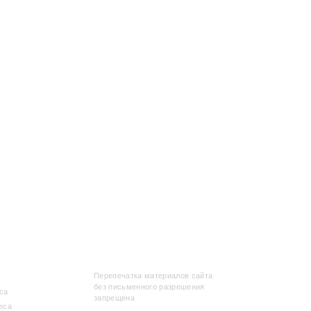
А
ИНФОРМАЦИЯ
Перепечатка материалов сайта
без письменного разрешения
са
запрещена
еса