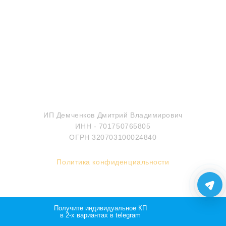
МЫ В СОЦИАЛЬНЫХ СЕТЯХ
Все права защищены
ИП Демченков Дмитрий Владимирович
ИНН - 701750765805
ОГРН 320703100024840
Политика конфиденциальности
Мощно и креативно от Monstro-studio
Получите индивидуальное КП
в 2-х вариантах в telegram