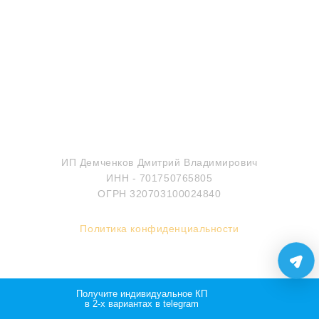
МЫ В СОЦИАЛЬНЫХ СЕТЯХ
Все права защищены
ИП Демченков Дмитрий Владимирович
ИНН - 701750765805
ОГРН 320703100024840
Политика конфиденциальности
Мощно и креативно от Monstro-studio
Получите индивидуальное КП
в 2-х вариантах в telegram